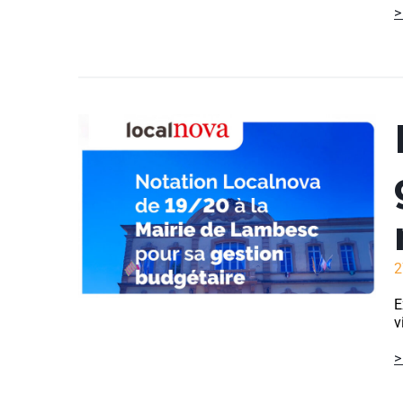
>
2
E
v
>