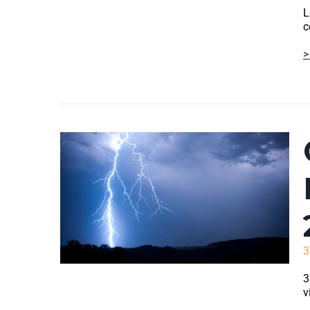
L
c
>
3
3
v