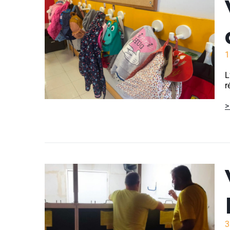
1
L
r
>
3