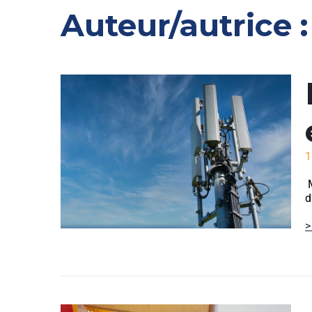
Auteur/autrice 
1
M
d
>