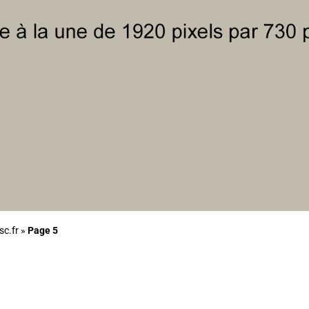
sc.fr
»
Page 5