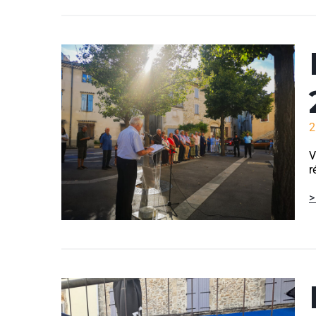
2
V
r
>