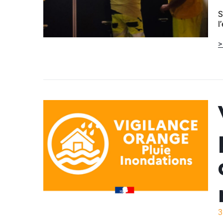
S
l
>
3