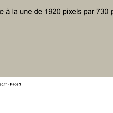
sc.fr
»
Page 3