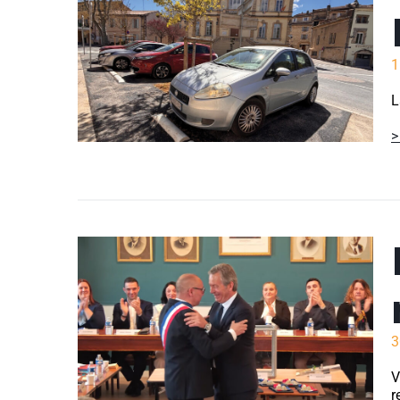
1
L
>
3
V
r