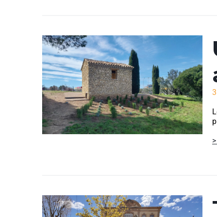
3
L
p
>