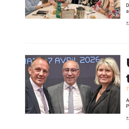
D
a
>
7
A
P
>