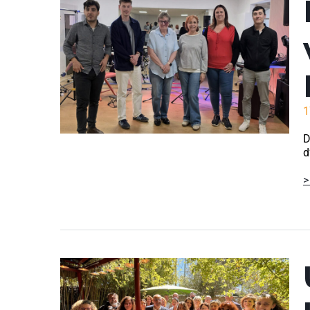
1
D
d
>