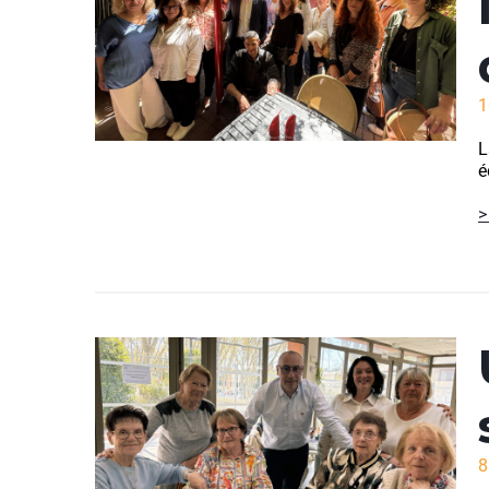
1
L
é
>
8