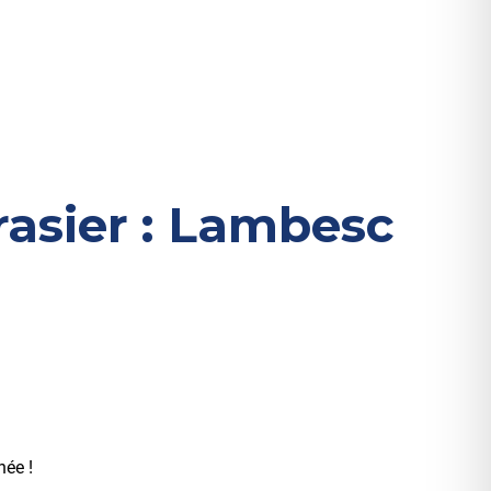
asier : Lambesc
née !