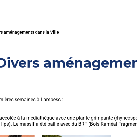
ers aménagements dans la Ville
 Divers aménagement
rnières semaines à Lambesc :
 accolée à la médiathèque avec une plante grimpante (rhyncosp
ot lips). Le massif a été paillé avec du BRF (Bois Raméal Fragme